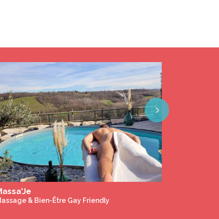
Next
Le Domaine Magique - piscine chauffée - gay only - naturiste
hambres d'hôtes Gay Only