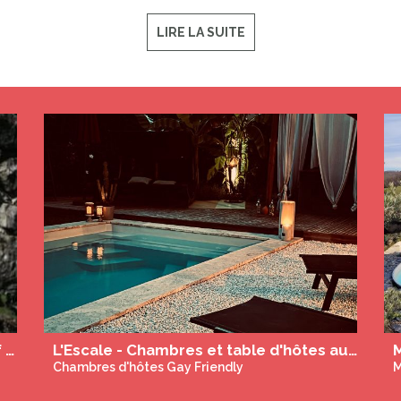
LIRE LA SUITE
Le 49 Maison d'hôtes naturiste, Gay Men Only
Massages sensuels naturistes sur Toulouse
Massage & Bien-Être Gay Friendly
C