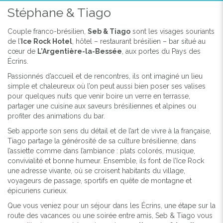
Stéphane & Tiago
Couple franco-brésilien,
Seb & Tiago
sont les visages souriants
de l’
Ice Rock Hotel
, hôtel – restaurant brésilien – bar situé au
cœur de
L’Argentière-la-Bessée
, aux portes du Pays des
Écrins.
Passionnés d’accueil et de rencontres, ils ont imaginé un lieu
simple et chaleureux où l’on peut aussi bien poser ses valises
pour quelques nuits que venir boire un verre en terrasse,
partager une cuisine aux saveurs brésiliennes et alpines ou
profiter des animations du bar.
Seb apporte son sens du détail et de l’art de vivre à la française,
Tiago partage la générosité de sa culture brésilienne, dans
l’assiette comme dans l’ambiance : plats colorés, musique,
convivialité et bonne humeur. Ensemble, ils font de l’Ice Rock
une adresse vivante, où se croisent habitants du village,
voyageurs de passage, sportifs en quête de montagne et
épicuriens curieux.
Que vous veniez pour un séjour dans les Écrins, une étape sur la
Previous
Next
route des vacances ou une soirée entre amis, Seb & Tiago vous