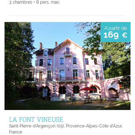
3 chambres • 8 pers. max.
A partir de
169
€
LA FONT VINEUSE
Saint-Pierre-d'Argençon (05), Provence-Alpes-Côte d'Azur,
France