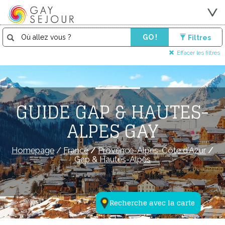
GO !
Filtres
Effacer les filtres
GUIDE GAP & HAUTES-
ALPES GAY
Homepage
/
France
/
Provence-Alpes-Côte d'Azur
/
Gap & Hautes-Alpes
Recherche avec la carte