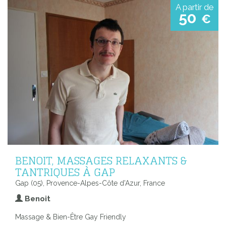
A partir de
50
€
BENOIT, MASSAGES RELAXANTS &
TANTRIQUES À GAP
Gap (05), Provence-Alpes-Côte d'Azur, France
Benoit
Massage & Bien-Être Gay Friendly