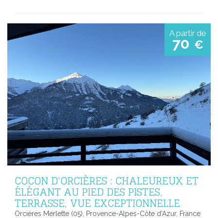
A partir de
70
€
COCON D'ORCIÈRES : CHALEUREUX ET
ÉLÉGANT AU PIED DES PISTES,
TERRASSE, VUE EXCEPTIONNELLE
Orcières Merlette (05), Provence-Alpes-Côte d'Azur, France