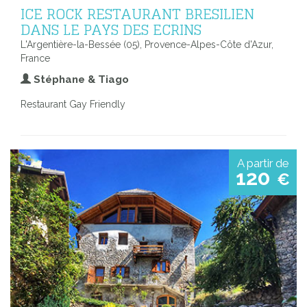
ICE ROCK RESTAURANT BRESILIEN
DANS LE PAYS DES ECRINS
L'Argentière-la-Bessée (05), Provence-Alpes-Côte d'Azur,
France
Stéphane & Tiago
Restaurant Gay Friendly
A partir de
120
€