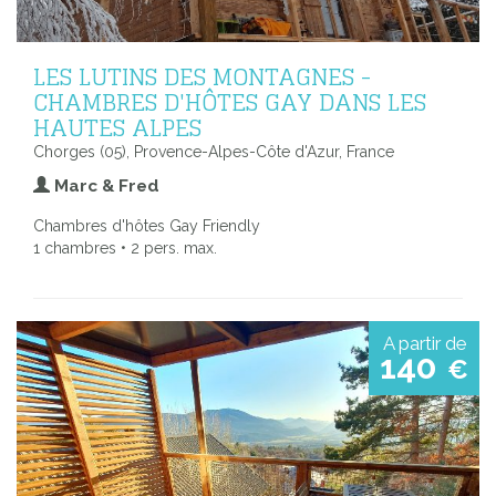
LES LUTINS DES MONTAGNES -
CHAMBRES D'HÔTES GAY DANS LES
HAUTES ALPES
Chorges (05), Provence-Alpes-Côte d'Azur, France
Marc & Fred
Chambres d'hôtes Gay Friendly
1 chambres • 2 pers. max.
A partir de
140
€