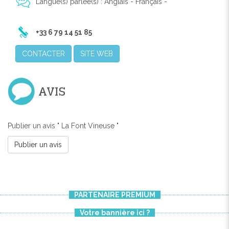
LA FONT VINEUSE
Langue(s) parlée(s) : Anglais - Français -
+33 6 79 14 51 85
CONTACTER
SITE WEB
AVIS
Publier un avis " La Font Vineuse "
Publier un avis
PARTENAIRE PREMIUM
Votre bannière ici ?