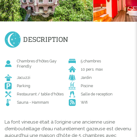
DESCRIPTION
Chambres d'hôtes Gay
5 chambres
Friendly
10 pers. max
Jacuzzi
Jardin
Parking
Piscine
Restaurant / table d'hôtes
Salle de reception
Sauna - Hammam
Wifi
La font vineuse était à l’origine une ancienne usine
d’embouteillage d’eau naturellement gazeuse est devenu
aujourd’hui une maison d’hôte de 5 chambres avec