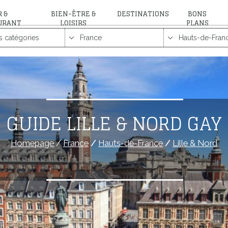
 &
BIEN-ÊTRE &
DESTINATIONS
BONS
URANT
LOISIRS
PLANS
GUIDE LILLE & NORD GAY
Homepage
/
France
/
Hauts-de-France
/
Lille & Nord