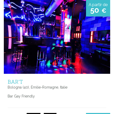
A partir de
50
€
BAR'T
Bologna (40), Émilie-Romagne, Italie
Bar Gay Friendly