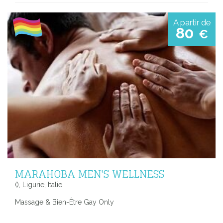
A partir de
80
€
MARAHOBA MEN'S WELLNESS
(), Ligurie, Italie
Massage & Bien-Être Gay Only