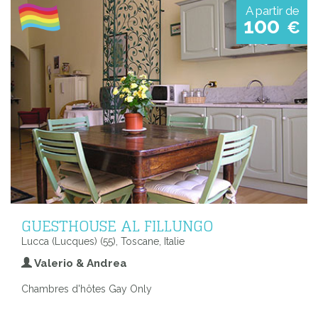
A partir de
100
€
GUESTHOUSE AL FILLUNGO
Lucca (Lucques) (55), Toscane, Italie
Valerio & Andrea
Chambres d'hôtes Gay Only