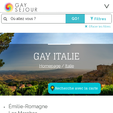
GO !
Filtres
Effacer les filtres
GAY ITALIE
Homepage
/
Italie
Recherche avec la carte
Émilie-Romagne