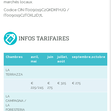
marchés locaux.
Codice CIN
IT009019C2QKDKFHJQ /
IT009019C2TOXL2D7L
INFOS TARIFAIRES
Chambres
avril,
juin
juillet,
septembre,octobre
mai
août
LA
TERRAZZA
€
€
€ 325
€ 275
225/245
275
LA
CAMPAGNA /
LA
FORESTERIA