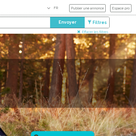
Publier une annonce
Espace pro
Envoyer
Filtres
Effacer les filtres