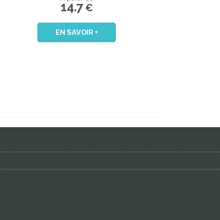
14.7
€
EN SAVOIR +