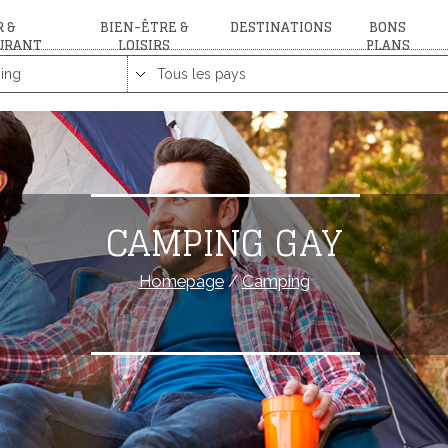
 &
BIEN-ÊTRE &
DESTINATIONS
BONS
URANT
LOISIRS
PLANS
CAMPING GAY
Homepage
/
Camping