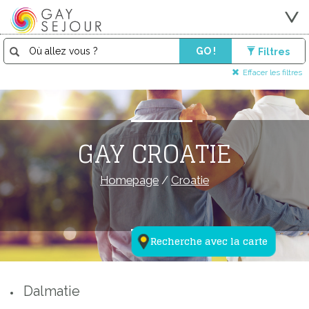
GO !
Filtres
Effacer les filtres
GAY CROATIE
Homepage
/
Croatie
Recherche avec la carte
Dalmatie