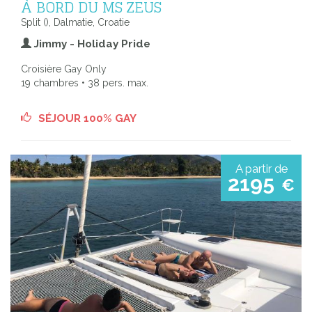
À BORD DU MS ZEUS
Split (), Dalmatie, Croatie
Jimmy - Holiday Pride
Croisière Gay Only
19 chambres • 38 pers. max.
SÉJOUR 100% GAY
A partir de
2195
€