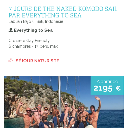
7 JOURS DE THE NAKED KOMODO SAIL
PAR EVERYTHING TO SEA
Labuan Bajo (), Bali, Indonesie
Everything to Sea
Croisière Gay Friendly
6 chambres • 13 pers. max.
SÉJOUR NATURISTE
A partir de
2195
€