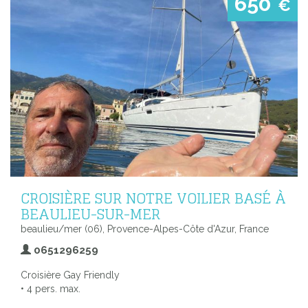
650
€
CROISIÈRE SUR NOTRE VOILIER BASÉ À
BEAULIEU-SUR-MER
beaulieu/mer (06), Provence-Alpes-Côte d'Azur, France
0651296259
Croisière Gay Friendly
• 4 pers. max.