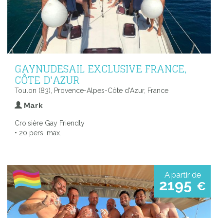
GAYNUDESAIL EXCLUSIVE FRANCE,
CÔTE D'AZUR
Toulon (83), Provence-Alpes-Côte d'Azur, France
Mark
Croisière Gay Friendly
• 20 pers. max.
A partir de
2195
€