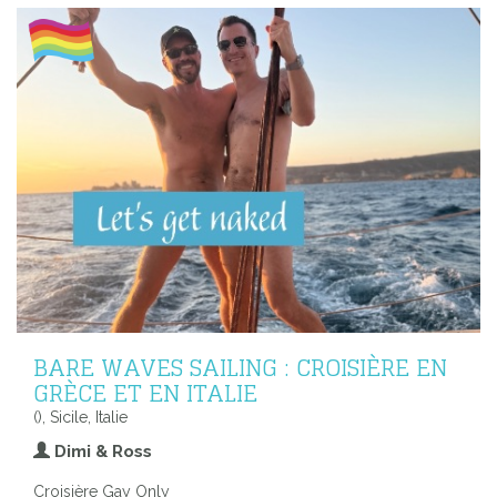
BARE WAVES SAILING : CROISIÈRE EN
GRÈCE ET EN ITALIE
(), Sicile, Italie
Dimi & Ross
Croisière Gay Only