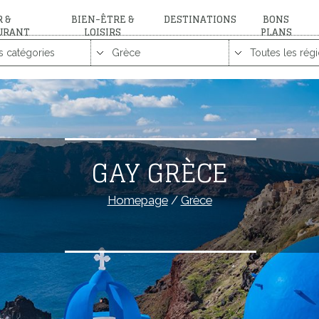
 &
BIEN-ÊTRE &
DESTINATIONS
BONS
URANT
LOISIRS
PLANS
GAY GRÈCE
Homepage
/
Grèce