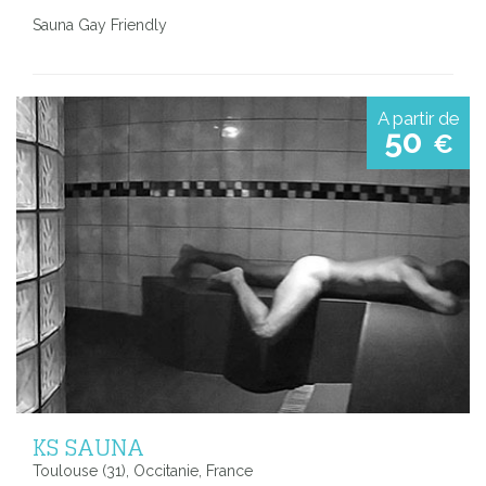
Sauna Gay Friendly
A partir de
50
€
KS SAUNA
Toulouse (31), Occitanie, France