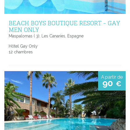
BEACH BOYS BOUTIQUE RESORT - GAY
MEN ONLY
Maspalomas ( 3), Les Canaries, Espagne
Hôtel Gay Only
12 chambres
A partir de
90
€