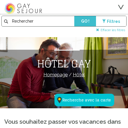
GO !
Filtres
Effacer les filtres
HÔTEL GAY
Homepage
/
Hôtel
Recherche avec la carte
Vous souhaitez passer vos vacances dans