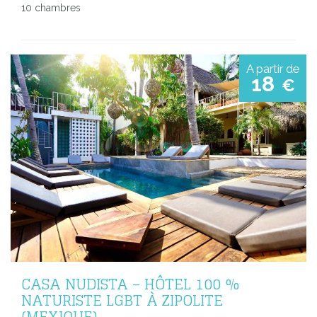
10 chambres
A partir de
18
€
CASA NUDISTA – HÔTEL 100 %
NATURISTE LGBT À ZIPOLITE
(MEXIQUE)