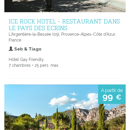
ICE ROCK HOTEL - RESTAURANT DANS
LE PAYS DES ECRINS
L'Argentière-la-Bessée (05), Provence-Alpes-Côte d'Azur,
France
Seb & Tiago
Hôtel Gay Friendly
7 chambres • 25 pers. max.
A partir de
99
€