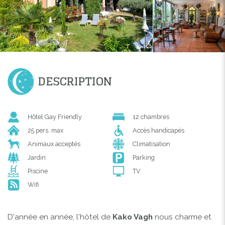
DESCRIPTION
Hôtel Gay Friendly
12 chambres
25 pers. max
Accès handicapés
Animaux acceptés
Climatisation
Jardin
Parking
Piscine
TV
Wifi
D'année en année, l'hôtel de
Kako Vagh
nous charme et