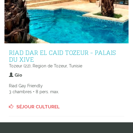
RIAD DAR EL CAID TOZEUR - PALAIS
DU XIVE
Tozeur (22), Region de Tozeur, Tunisie
Gio
Riad Gay Friendly
3 chambres • 8 pers. max.
SÉJOUR CULTUREL
Voir toutes les adresses