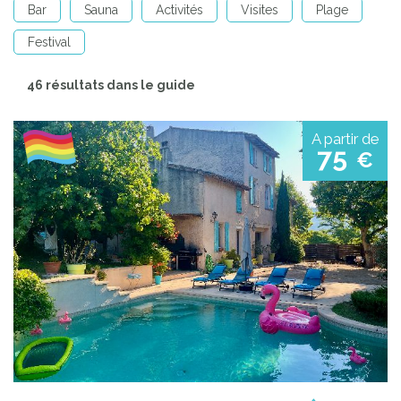
Bar
Sauna
Activités
Visites
Plage
Festival
46 résultats dans le guide
A partir de
75
€