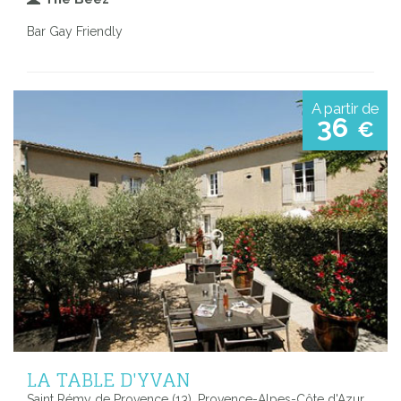
Bar Gay Friendly
A partir de
36
€
LA TABLE D'YVAN
Saint Rémy de Provence (13), Provence-Alpes-Côte d'Azur,