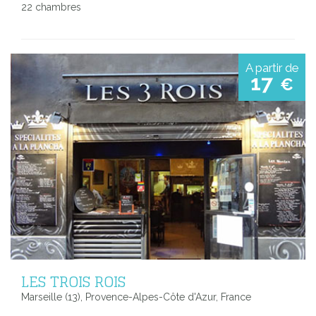
22 chambres
A partir de
17
€
LES TROIS ROIS
Marseille (13), Provence-Alpes-Côte d'Azur, France