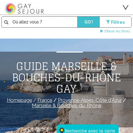
GO !
Filtres
Effacer les filtres
GUIDE MARSEILLE &
BOUCHES-DU-RHÔNE
GAY
Homepage
/
France
/
Provence-Alpes-Côte d'Azur
/
Marseille & Bouches-du-Rhône
Recherche avec la carte