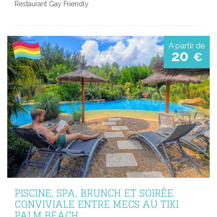
Restaurant Gay Friendly
A partir de
20
€
PISCINE, SPA, BRUNCH ET SOIRÉE
CONVIVIALE ENTRE MECS AU TIKI
PALM BEACH