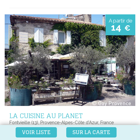
A partir de
14
€
LA CUISINE AU PLANET
Fontvieille (13), Provence-Alpes-Côte d'Azur, France
VOIR LISTE
SUR LA CARTE
Frank & Stéphane