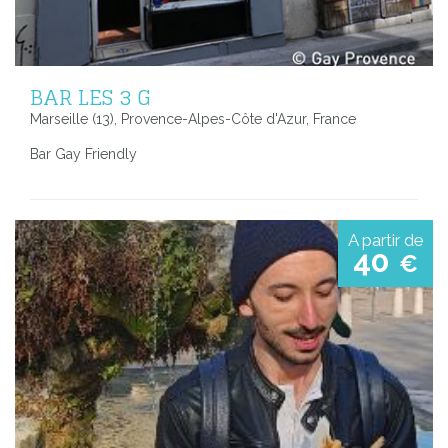
BAR LES 3 G
Marseille (13), Provence-Alpes-Côte d'Azur, France
Bar Gay Friendly
A partir de
40
€