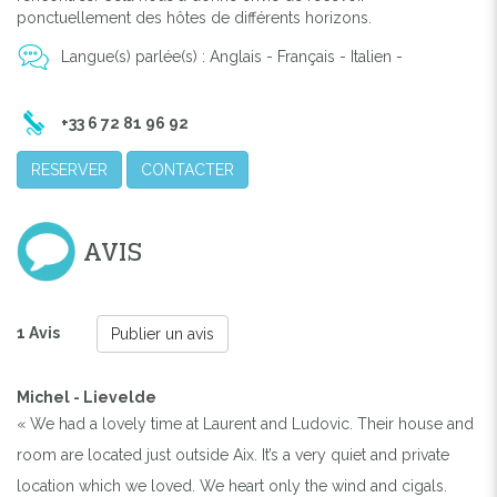
ponctuellement des hôtes de différents horizons.
Previous
Next
Langue(s) parlée(s) : Anglais - Français - Italien -
+33 6 72 81 96 92
RESERVER
CONTACTER
AVIS
1 Avis
Publier un avis
Michel - Lievelde
« We had a lovely time at Laurent and Ludovic. Their house and
room are located just outside Aix. It’s a very quiet and private
location which we loved. We heart only the wind and cigals.