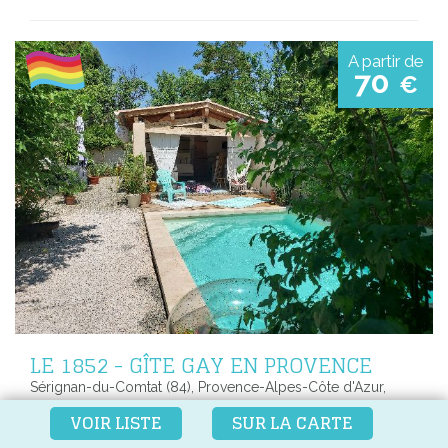
A partir de
70
€
LE 1852 - GÎTE GAY EN PROVENCE
Sérignan-du-Comtat (84), Provence-Alpes-Côte d'Azur,
France
VOIR LISTE
SUR LA CARTE
David & Anthony