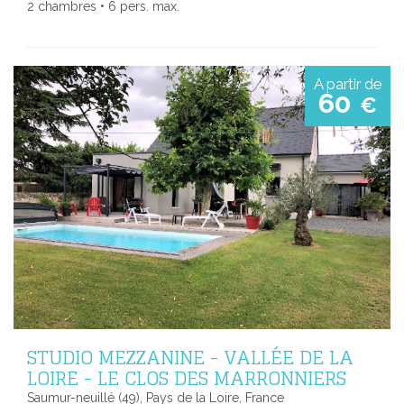
2 chambres • 6 pers. max.
A partir de
60
€
STUDIO MEZZANINE - VALLÉE DE LA
LOIRE - LE CLOS DES MARRONNIERS
Saumur-neuillé (49), Pays de la Loire, France