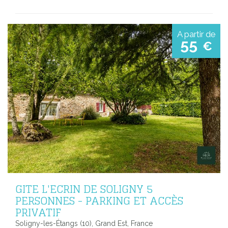
A partir de
55
€
GITE L'ECRIN DE SOLIGNY 5
PERSONNES - PARKING ET ACCÈS
PRIVATIF
Soligny-les-Étangs (10), Grand Est, France