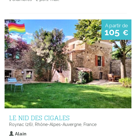
A partir de
105
€
LE NID DES CIGALES
Roynac (26), Rhône-Alpes-Auvergne, France
Alain