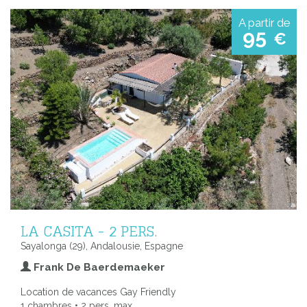
A partir de
95
€
LA CASITA - 2 PERS.
Sayalonga (29), Andalousie, Espagne
Frank De Baerdemaeker
Location de vacances Gay Friendly
1 chambres • 2 pers. max.