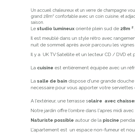
Un accueil chaleureux et un verre de champagne vous a
grand 28m² confortable avec un coin cuisine, et adj
saison.
Le
studio lumineux
orienté plein sud de
28m ²
Il est meublé dans un style rétro avec rangeme
nuit de sommeil après avoir parcouru les vigne
Il y a UK TV Satellite et un lecteur CD / DVD et
La
cuisine
est entièrement équipée avec un réfr
La
salle de bain
dispose d'une grande douche e
necessaire pour vous apporter votre serviettes 
A l'extérieur, une terrasse s
olaire avec chaisse
Notre jardin offre l'ombre dans l'apres midi avec 
Naturiste possible
autour de la
piscine
pendan
L'apartement est un espace non-fumeur et nou