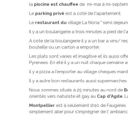
la
piscine est chauffee
de mi-mai à mi-septe
Le
parking privé
est a coté de l'apartement.
Le
restaurant du
village La Nona " servi dejeune
Il y a un boulangerie a trois minutes a pied de l'
A cote de la boulangerie il y a un bar a vins/ 
bouteille ou un carton a emporter.
Les plats sont varies et imagitive et ils aussi o
Pyrenees .En été il y a un nuit chaque semaine
il y a pizza a l'emporter au village cheques mard
Il y a autre bon restaurants aussi supermarches
Nous sommes situés à 25 minutes au nord de
Bé
orientés vers naturiste et gay au
Cap d'Agde
. 
Montpellier
est à seulement 1h10 de Faugères et 
simplement aller pour s'imprégner de l' ambiance d