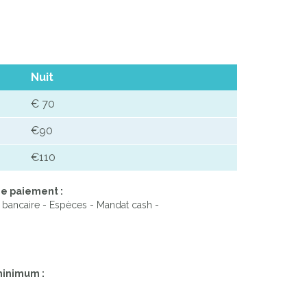
Nuit
€ 70
€90
€110
e paiement :
 bancaire - Espèces - Mandat cash -
minimum :