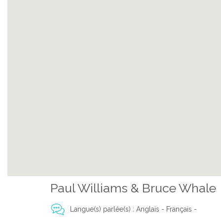
Paul Williams & Bruce Whale
Langue(s) parlée(s) : Anglais - Français -