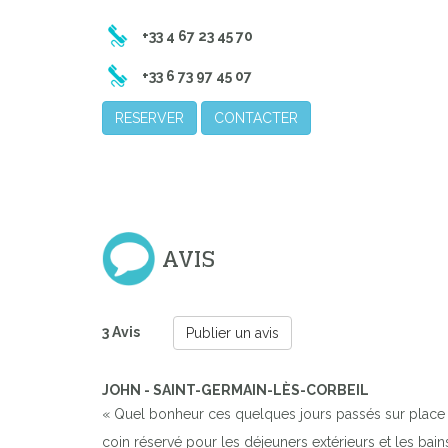
+33 4 67 23 45 70
+33 6 73 97 45 07
RESERVER
CONTACTER
AVIS
3 Avis
Publier un avis
JOHN - SAINT-GERMAIN-LÈS-CORBEIL
« Quel bonheur ces quelques jours passés sur place !
coin réservé pour les déjeuners extérieurs et les bain