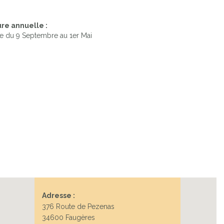
re annuelle :
Next
e du 9 Septembre au 1er Mai
Adresse :
376 Route de Pezenas
34600 Faugères