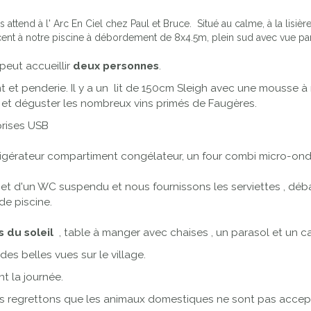
ttend à l' Arc En Ciel chez Paul et Bruce. Situé au calme, à la lisièr
acent à notre piscine à débordement de 8x4.5m, plein sud avec vue 
peut accueillir
deux personnes
.
nt et penderie. Il y a un lit de 150cm Sleigh avec une mousse
s et déguster les nombreux vins primés de Faugères.
 prises USB
igérateur compartiment congélateur, un four combi micro-ondes
t d'un WC suspendu et nous fournissons les serviettes , déba
de piscine.
s du soleil
, table à manger avec chaises , un parasol et un 
des belles vues sur le village.
t la journée.
s regrettons que les animaux domestiques ne sont pas accept