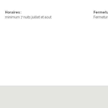
Horaires :
Fermetu
minimum 7 nuits juillet et aout
Fermetur
THE VILLA WITH APARTMENT A DROIT