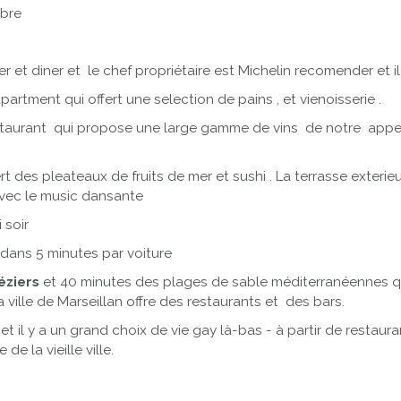
mbre
r et diner et le chef propriétaire est Michelin recomender et il 
apartment qui offert une selection de pains , et vienoisserie .
restaurant qui propose une large gamme de vins de notre appell
ffert des pleateaux de fruits de mer et sushi . La terrasse exter
 avec le music dansante
i soir
 dans 5 minutes par voiture
ziers
et 40 minutes des plages de sable méditerranéennes qui
La ville de Marseillan offre des restaurants et des bars.
il y a un grand choix de vie gay là-bas - à partir de restauran
e la vieille ville.