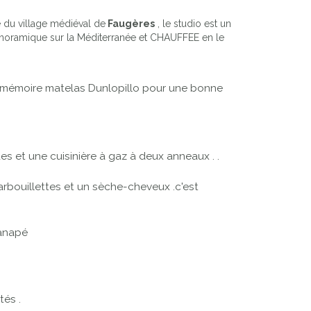
e du village médiéval de
Faugères
, le studio est un
panoramique sur la Méditerranée et CHAUFFEE en le
 à mémoire matelas Dunlopillo pour une bonne
 et une cuisinière à gaz à deux anneaux . .
rbouillettes et un sèche-cheveux .c'est
canapé
és .