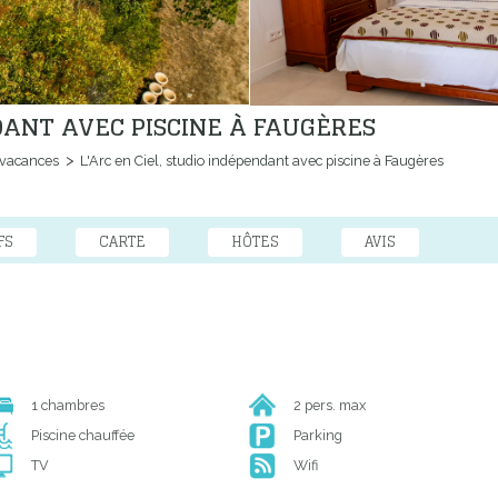
NDANT AVEC PISCINE À FAUGÈRES
 vacances
L'Arc en Ciel, studio indépendant avec piscine à Faugères
FS
CARTE
HÔTES
AVIS
1 chambres
2 pers. max
Piscine chauffée
Parking
TV
Wifi