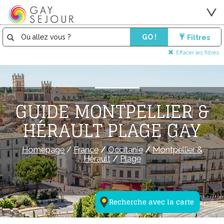
GO !
Filtres
Effacer les filtres
GUIDE MONTPELLIER &
HÉRAULT PLAGE GAY
Homepage
/
France
/
Occitanie
/
Montpellier &
Hérault
/
Plage
Recherche avec la carte