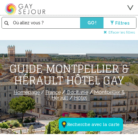
GO !
Filtres
Effacer les filtres
GUIDE MONTPELLIER &
HÉRAULT HÔTEL GAY
Homepage
/
France
/
Occitanie
/
Montpellier &
Hérault
/
Hôtel
Recherche avec la carte