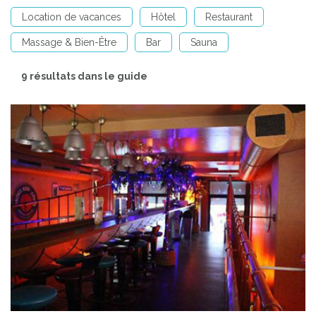
Location de vacances
Hôtel
Restaurant
Massage & Bien-Être
Bar
Sauna
9 résultats dans le guide