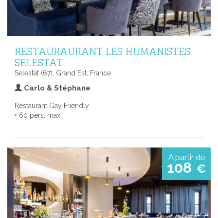
RESTAURAURANT LES HUMANISTES
SELESTAT
Selestat (67), Grand Est, France
Carlo & Stéphane
Restaurant Gay Friendly
• 60 pers. max.
A partir de
108
€