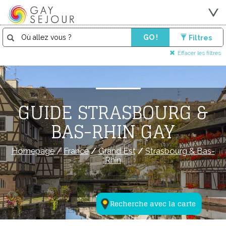
GO !
Filtres
Effacer les filtres
GUIDE STRASBOURG &
BAS-RHIN GAY
Homepage
/
France
/
Grand Est
/
Strasbourg & Bas-
Rhin
Recherche avec la carte