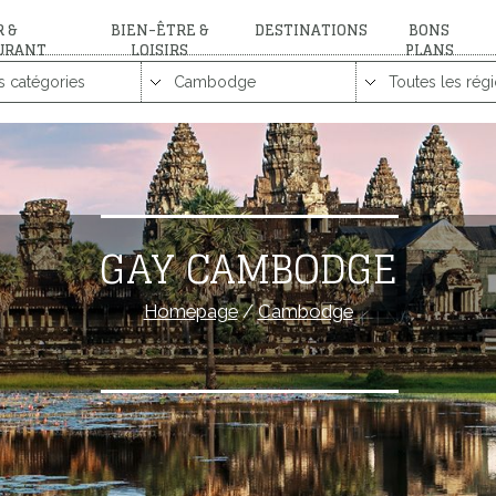
 &
BIEN-ÊTRE &
DESTINATIONS
BONS
URANT
LOISIRS
PLANS
GAY CAMBODGE
Homepage
/
Cambodge