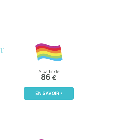
T
A partir de
86
€
EN SAVOIR +