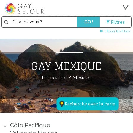
GO !
Filtres
Effacer les filtres
GAY MEXIQUE
Homepage
/
Mexique
Recherche avec la carte
Côte Pacifique