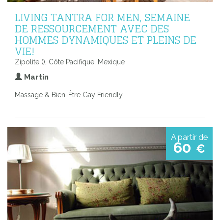
LIVING TANTRA FOR MEN, SEMAINE
DE RESSOURCEMENT AVEC DES
HOMMES DYNAMIQUES ET PLEINS DE
VIE!
Zipolite (), Côte Pacifique, Mexique
Martin
Massage & Bien-Être Gay Friendly
A partir de
60
€