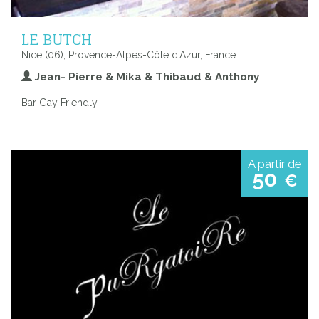
LE BUTCH
Nice (06), Provence-Alpes-Côte d'Azur, France
Jean- Pierre & Mika & Thibaud & Anthony
Bar Gay Friendly
A partir de
50
€