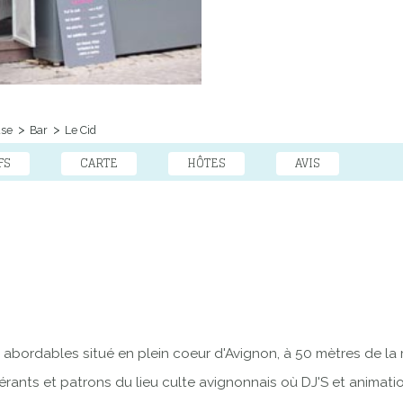
use
Bar
Le Cid
FS
CARTE
HÔTES
AVIS
x abordables situé en plein coeur d'Avignon, à 50 mètres de la m
rants et patrons du lieu culte avignonnais où DJ'S et animati