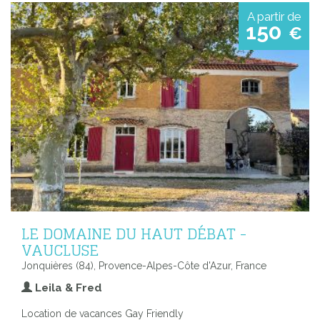
A partir de
150
€
LE DOMAINE DU HAUT DÉBAT -
VAUCLUSE
Jonquières (84), Provence-Alpes-Côte d'Azur, France
Leila & Fred
Location de vacances Gay Friendly