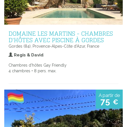
DOMAINE LES MARTINS - CHAMBRES
D'HÔTES AVEC PISCINE À GORDES
Gordes (84), Provence-Alpes-Côte d'Azur, France
Regis & David
Chambres d'hôtes Gay Friendly
4 chambres • 8 pers. max.
A partir de
75
€