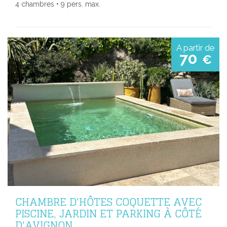
4 chambres • 9 pers. max.
A partir de
70
€
CHAMBRE D'HÔTES COQUETTE AVEC
PISCINE, JARDIN ET PARKING À CÔTÉ
D'AVIGNON