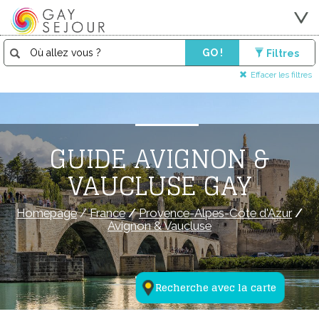
GO !
Filtres
Effacer les filtres
GUIDE AVIGNON &
VAUCLUSE GAY
Homepage
/
France
/
Provence-Alpes-Côte d'Azur
/
Avignon & Vaucluse
Recherche avec la carte