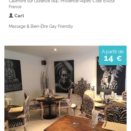
Caumont sur Durance (84), Provence-Alpes-Côte d'Azur,
France
Carl
Massage & Bien-Être Gay Friendly
A partir de
14
€