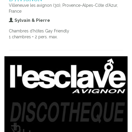
Villeneuve les avignon (30), Provence-Alpes-Côte d'Azur,
France
Sylvain & Pierre
Chambres d'hôtes Gay Friendly
1 chambres • 2 pers. max.