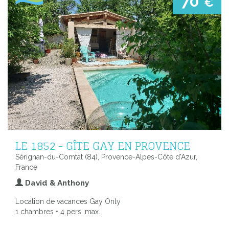
70
€
LE 1852 - GÎTE GAY EN PROVENCE
Sérignan-du-Comtat (84), Provence-Alpes-Côte d'Azur,
France
David & Anthony
Location de vacances Gay Only
1 chambres • 4 pers. max.