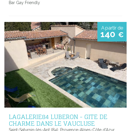
Bar Gay Friendly
A partir de
140
€
LAGALERIE84 LUBERON - GITE DE
CHARME DANS LE VAUCLUSE
Saint-Saturnin-lès-Apt (84), Provence-Alpes-Côte d'Azur,