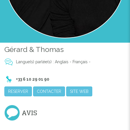
Gérard & Thomas
Langue(s) parlée(s) : Anglais - Français -
Previous
Next
+33 6 10 29 01 90
RESERVER
CONTACTER
SITE WEB
AVIS