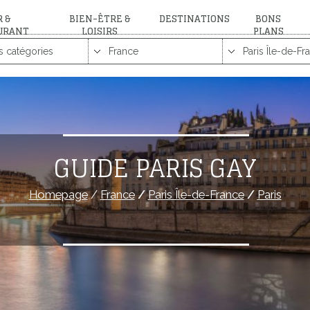
 &
BIEN-ÊTRE &
DESTINATIONS
BONS
URANT
LOISIRS
PLANS
GUIDE PARIS GAY
Homepage
/
France
/
Paris Île-de-France
/
Paris