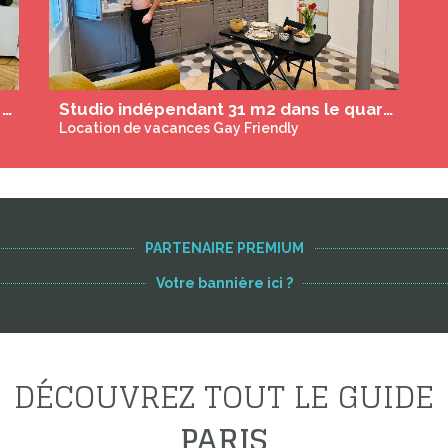
Chambre d'hôte dans un appartement haussmannien naturiste à Paris proche de Montmartre
Studio indépendant 31 m2 dans le quartier indien de Paris proche de Montmartre
Location de vacances Gay Friendly
PARTENAIRE PREMIUM
Votre bannière ici ?
DÉCOUVREZ TOUT LE GUIDE
PARIS