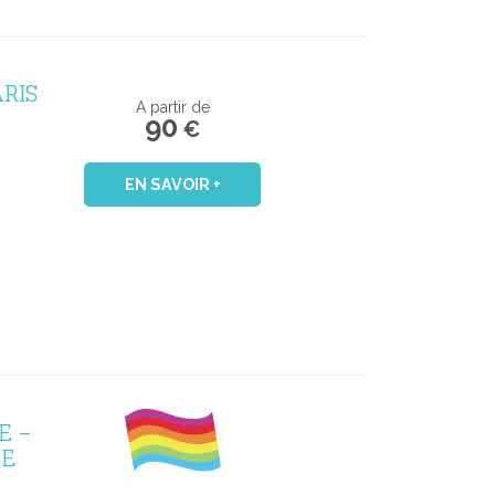
ARIS
A partir de
90
€
EN SAVOIR +
E –
UE