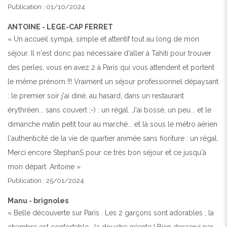
Publication : 01/10/2024
ANTOINE - LEGE-CAP FERRET
« Un accueil sympa, simple et attentif tout au long de mon
séjour. Il n'est donc pas nécessaire d'aller à Tahiti pour trouver
des perles, vous en avez 2 à Paris qui vous attendent et portent
le même prénom !!! Vraiment un séjour professionnel dépaysant
: le premier soir j'ai diné, au hasard, dans un restaurant
érythréen... sans couvert ;-) : un régal. J'ai bossé, un peu... et le
dimanche matin petit tour au marché... et là sous le métro aérien
l'authenticité de la vie de quartier animée sans fioriture : un régal.
Merci encore StephanS pour ce très bon séjour et ce jusqu'à
mon départ. Antoine »
Publication : 25/01/2024
Manu - brignoles
« Belle découverte sur Paris . Les 2 garçons sont adorables , la
chambre est confortable , la douche géante ! Bien desservi par