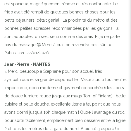
est spacieux, magnifiquement rénové et très confortable. Le
frigo avait été rempli de quelques bonnes choses pour les
petits déjeuners, c’était génial ! La proximité du métro et des
bonnes petites adresses recommandées par les garçons. Ils
sont adorables, on s’est senti comme des amis. Et je ne parle
pas du massage 🥰 Merci à eux, on reviendra c’est sûr ! »
Publication : 22/01/2026
Jean-Pierre - NANTES
« Merci beaucoup à Stephane pour son accueil très
sympathique et sa grande disponibilité . Vaste studio tout neuf et
impeccable, déco moderne et gayment recherchée (des spots
de douce lumiere rouge jusqu aux mugs Tom of Finland) , belle
cuisine et belle douche, excellente literie à tel point que nous
avons dormi jusqu'à 10h chaque matin ! Outre l avantage du rdc
pour sortir facilement, emplacement bien desservi entre la ligne
2 et tous les métros de la gare du nord. A bientôt j espère ! »