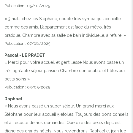
Publication : 05/10/2025
« 3 nuits chez les Stéphane, couple très sympa qui accueille
comme des amis. L’appartement est face du métro, très
pratique. Chambre avec sa salle de bain individuelle, à refaire. »
Publication : 07/08/2025
Pascal - LE PRADET
« Merci pour votre accueil et gentillesse Nous avons passé un
très agréable séjour parisien Chambre confortable et hôtes aux
Previous
Next
petits soins »
L'APPARTEMENT EST CELUI AVEC LE BALCON ET
Publication : 03/05/2025
TOUTES LES PLANTES AU 5ÈME ÉTAGE. DU BALCON,
ON VOIT MONTMARTRE QUI EST À 15 MINUTES À
Raphael
PIED.
« Nous avons passé un super séjour. Un grand merci aux
Stéphane pour leur accueil 5 étoiles. Toujours des bons conseils
et à l écoute de nos demandes. Que dire des petits déj c est
digne des grands hôtels. Nous reviendrons. Raphael et jean luc