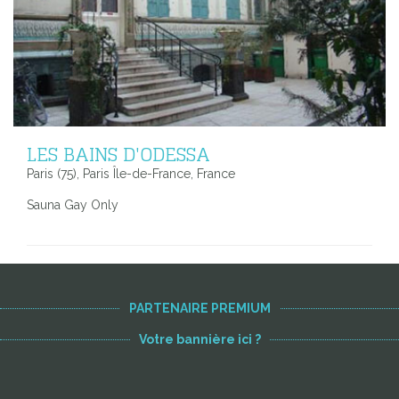
LES BAINS D'ODESSA
Paris (75), Paris Île-de-France, France
Sauna Gay Only
PARTENAIRE PREMIUM
Votre bannière ici ?