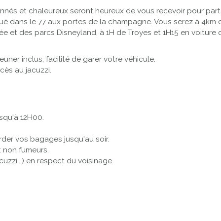
nnés et chaleureux seront heureux de vous recevoir pour part
itué dans le 77 aux portes de la champagne. Vous serez à 4km d
et des parcs Disneyland, à 1H de Troyes et 1H15 en voiture de 
ner inclus, facilité de garer votre véhicule.
cès au jacuzzi.
usqu'à 12H00.
rder vos bagages jusqu'au soir.
nt non fumeurs.
acuzzi...) en respect du voisinage.