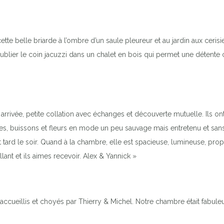
ette belle briarde à l’ombre d’un saule pleureur et au jardin aux cerisi
blier le coin jacuzzi dans un chalet en bois qui permet une détente co
rrivée, petite collation avec échanges et découverte mutuelle. Ils ont 
es, buissons et fleurs en mode un peu sauvage mais entretenu et sans 
t tard le soir. Quand à la chambre, elle est spacieuse, lumineuse, propr
lant et ils aimes recevoir. Alex & Yannick »
 accueillis et choyés par Thierry & Michel. Notre chambre était fabu