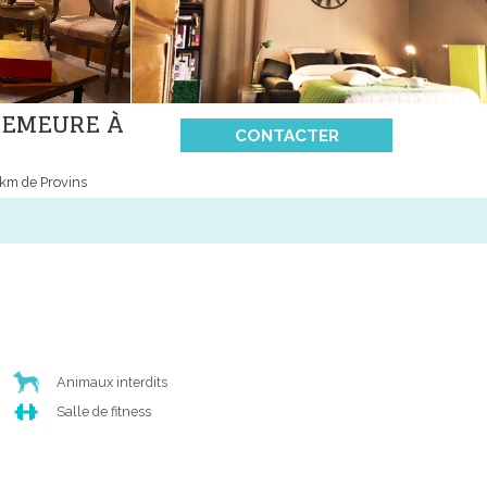
 DEMEURE À
CONTACTER
4km de Provins
Animaux interdits
Salle de fitness