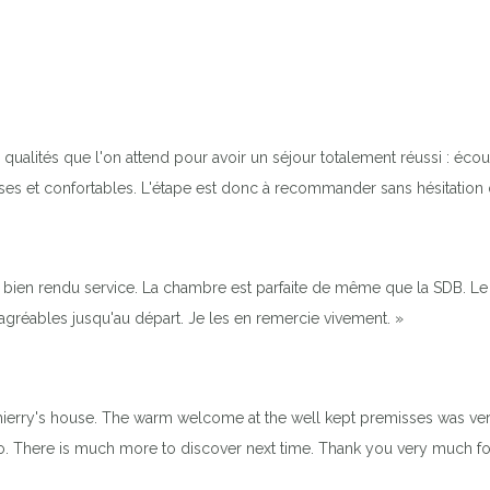
ualités que l'on attend pour avoir un séjour totalement réussi : écoute, 
ieuses et confortables. L'étape est donc à recommander sans hésitati
ont bien rendu service. La chambre est parfaite de même que la SDB. L
agréables jusqu'au départ. Je les en remercie vivement. »
hierry's house. The warm welcome at the well kept premisses was very
o. There is much more to discover next time. Thank you very much for