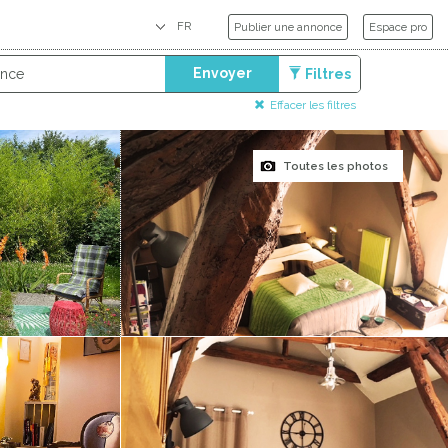
Publier une annonce
Espace pro
Envoyer
Filtres
Effacer les filtres
Toutes les photos