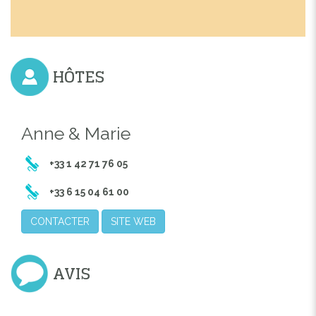
HÔTES
Anne & Marie
+33 1 42 71 76 05
+33 6 15 04 61 00
CONTACTER
SITE WEB
AVIS