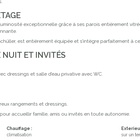
s.
ÉTAGE
e luminosité exceptionnelle grâce à ses parois entièrement vit
onnante.
hüller, est entièrement équipée et s’intègre parfaitement à c
 NUIT ET INVITÉS
c dressings et salle d’eau privative avec WC.
eux rangements et dressings.
our accueillir famille, amis ou invités en toute autonomie.
Chauffage :
Exterieu
climatisation
sur un t