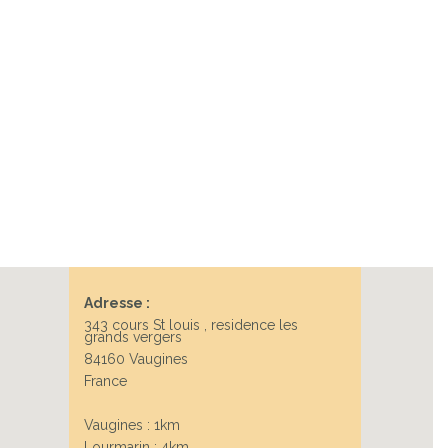
Adresse :
343 cours St louis , residence les
grands vergers
84160 Vaugines
France
Vaugines : 1km
Lourmarin : 4km