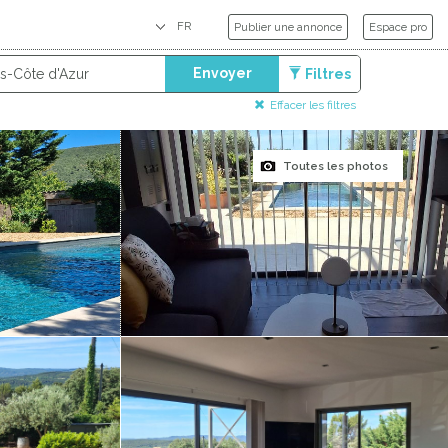
Publier une annonce
Espace pro
Envoyer
Filtres
Effacer les filtres
Toutes les photos