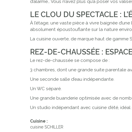
d’alarme… Vous n’avez plus qu’à poser vos valise
LE CLOU DU SPECTACLE : L’
À l’étage, une vaste pièce à vivre baignée d’un
absolument époustouflante sur la nature envir
La cuisine ouverte, de marque haut de gamme Sc
REZ-DE-CHAUSSÉE : ESPACE
Le rez-de-chaussée se compose de :
3 chambres, dont une grande suite parentale ave
Une seconde salle d’eau indépendante.
Un WC séparé.
Une grande buanderie optimisée avec de nombr
Un studio indépendant avec cuisine d’été, idéal p
Cuisine :
cuisine SCHILLER