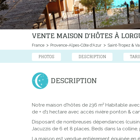
VENTE MAISON D'HÔTES À LORG
France
Provence-Alpes-Côte d'Azur
Saint-Tropez & Va
PHOTOS
DESCRIPTION
TARI
DESCRIPTION
Notre maison d'hôtes de 236 m² Habitable avec se
de + d’1 hectare avec accès rivière ponton & ca
Disposant de nombreuses dépendances (cuisine d'
Jacuzzis de 6 et 8 places, Beds dans la colline
La maison est vendue entièrement équipée en él