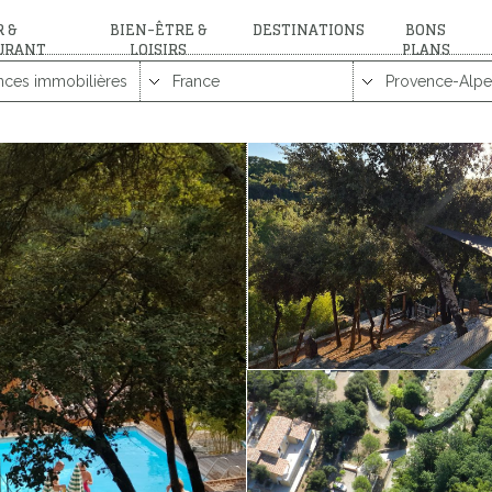
 &
BIEN-ÊTRE &
DESTINATIONS
BONS
URANT
LOISIRS
PLANS