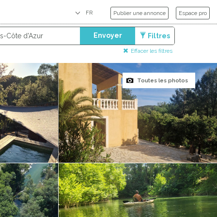
Publier une annonce
Espace pro
Envoyer
Filtres
Effacer les filtres
Toutes les photos