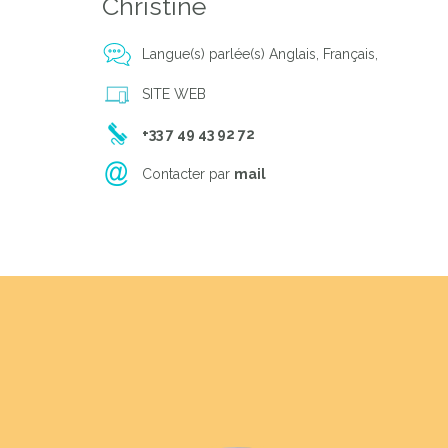
Christine
Langue(s) parlée(s) Anglais, Français,
SITE WEB
Previous
+33 7 49 43 92 72
Contacter par
mail