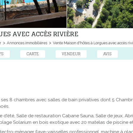
UES AVEC ACCÈS RIVIÈRE
r
Annonces immobilières
Vente Maison d'hôtes à Lorgues avec accès riv
FS
CARTE
VENDEUR
AVIS
s 8 chambres avec salles de bain privatives dont 5 Chambre d’h
noés.
été, Salle de restauration Cabane Sauna, Salle de jeux, Abris 
, plage Solarium en bois exotique avec 20 matelas de piscine e
ectro-ménager (lave-vaisselles professionnel, machine à glaço