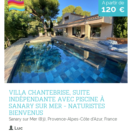
A partir de
120
€
VILLA CHANTEBRISE, SUITE
INDÉPENDANTE AVEC PISCINE À
SANARY SUR MER - NATURISTES
BIENVENUS
Sanary sur Mer (83), Provence-Alpes-Côte d'Azur, France
Luc