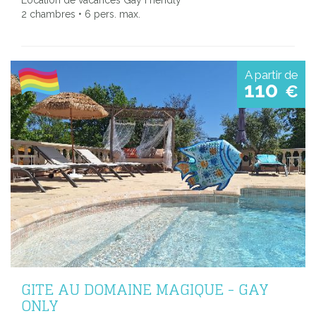
2 chambres • 6 pers. max.
A partir de
110
€
GITE AU DOMAINE MAGIQUE - GAY
ONLY