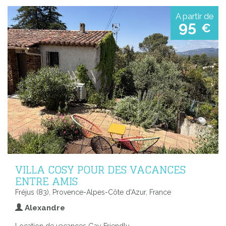
A partir de
95
€
VILLA COSY POUR DES VACANCES
ENTRE AMIS
Fréjus (83), Provence-Alpes-Côte d'Azur, France
Alexandre
Location de vacances Gay Friendly