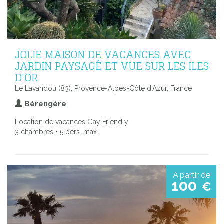
JOLIE MAISON DE VACANCES AVEC
JARDIN PAYSAGÉ ET VUE SUR LES ILES
D'OR
Le Lavandou (83), Provence-Alpes-Côte d'Azur, France
Bérengère
Location de vacances Gay Friendly
3 chambres • 5 pers. max.
A partir de
100
€