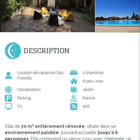
DESCRIPTION
Location de vacances Gay
2 chambres
Friendly
6 pers. max
Climatisation
Jardin
Parking
Piscine
TV
Wifi
Villa de
70 m² entièrement rénovée
, située dans un
environnement paisible
, pouvant accueillir
jusqu'à 6
personnes
. Elle comprend un séjour cosy avec cheminée, un