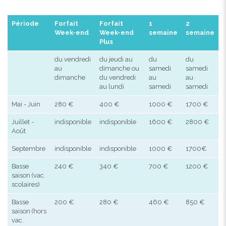
Période
Forfait
Forfait
1
2
Week-end
Week-end
semaine
semaine
Plus
du vendredi
du jeudi au
du
du
au
dimanche ou
samedi
samedi
dimanche
du vendredi
au
au
au lundi
samedi
samedi
Mai - Juin
280 €
400 €
1000 €
1700 €
Juillet -
indisponible
indisponible
1600 €
2800 €
Août
Septembre
indisponible
indisponible
1000 €
1700€
Basse
240 €
340 €
700 €
1200 €
saison (vac.
scolaires)
Basse
200 €
280 €
460 €
850 €
saison (hors
vac.