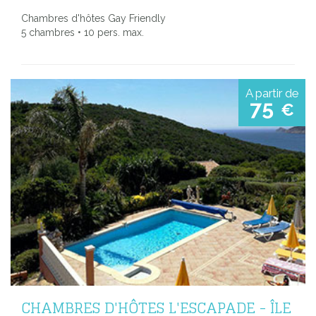
Chambres d'hôtes Gay Friendly
5 chambres • 10 pers. max.
A partir de
75
€
CHAMBRES D'HÔTES L'ESCAPADE - ÎLE