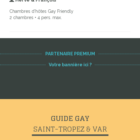
Herve & François
Chambres d'hôtes Gay Friendly
2 chambres • 4 pers. max.
PARTENAIRE PREMIUM
Votre bannière ici ?
GUIDE GAY
SAINT-TROPEZ & VAR