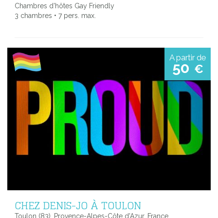
Chambres d'hôtes Gay Friendly
3 chambres • 7 pers. max.
A partir de
50
€
CHEZ DENIS-JO À TOULON
Toulon (83), Provence-Alpes-Côte d'Azur, France