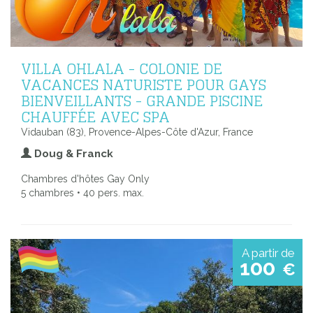
VILLA OHLALA - COLONIE DE
VACANCES NATURISTE POUR GAYS
BIENVEILLANTS - GRANDE PISCINE
CHAUFFÉE AVEC SPA
Vidauban (83), Provence-Alpes-Côte d'Azur, France
Doug & Franck
Chambres d'hôtes Gay Only
5 chambres • 40 pers. max.
A partir de
100
€