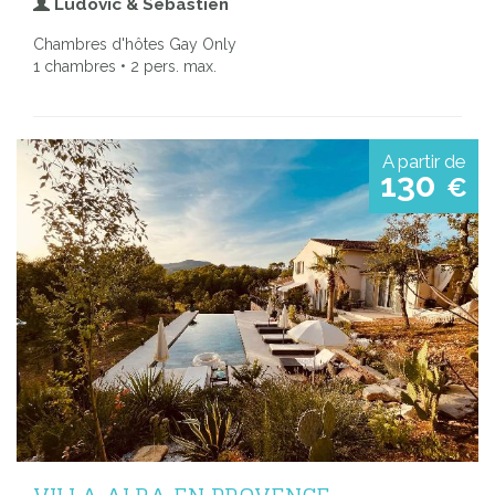
Ludovic & Sébastien
Chambres d'hôtes Gay Only
1 chambres • 2 pers. max.
A partir de
130
€