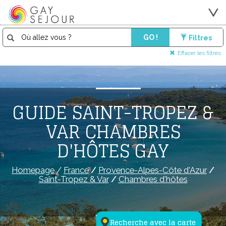
GO !
Filtres
Effacer les filtres
GUIDE SAINT-TROPEZ &
VAR CHAMBRES
D'HÔTES GAY
Homepage
/
France
/
Provence-Alpes-Côte d'Azur
/
Saint-Tropez & Var
/
Chambres d'hôtes
Recherche avec la carte