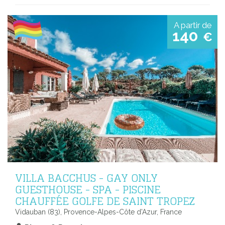
A partir de
140
€
VILLA BACCHUS - GAY ONLY
GUESTHOUSE - SPA - PISCINE
CHAUFFÉE GOLFE DE SAINT TROPEZ
Vidauban (83), Provence-Alpes-Côte d'Azur, France