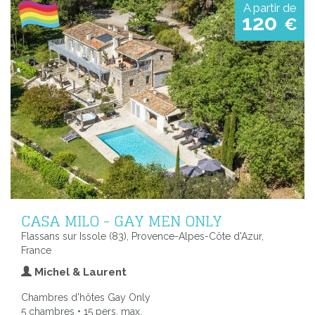
A partir de
120
€
CASA MILO - GAY MEN ONLY
Flassans sur Issole (83), Provence-Alpes-Côte d'Azur,
France
Michel & Laurent
Chambres d'hôtes Gay Only
5 chambres • 15 pers. max.