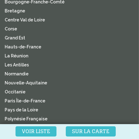
Bourgogne-Franche-Comté
Bretagne
Centre Val de Loire
Corse
Grand Est
Hauts-de-France
La Réunion
Les Antilles
Normandie
Nouvelle-Aquitaine
Occitanie
Paris Île-de-France
Pays de la Loire
Polynésie Française
Provence-Alpes-Côte d'Azur
VOIR LISTE
SUR LA CARTE
Rhône-Alpes-Auvergne