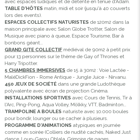
avec espaces ludiques et de détente en tenue d'Adam.
TABLE D'HÔTES
matin, midi et soir (jusqu'à 40 couverts
lors des events).
ESPACES COLLECTIFS NATURISTES
de 120m2 dans la
maison principale avec Salon Globe Trotter, Salon de
Musique avec piano à queue, Espace Tourisme, Bar à
bonbons géant...
GRAND GITE COLLECTIF
médiéval de 90m2 à petit prix
pour 13 personnes sur le thème de Gay of Thrones et
Harry Tripotter.
5 CHAMBRES IMMERSIVES
de 15 à 30m2 : Voie Lactée -
MaléDickFion - Rome Antique - Jungle Juice - Nirvanu.
450 JEUX DE SOCIÉTÉ
dans une grande Ludothèque
polyvalente avec écran de projection Cinéma.
INSTALLATIONS SPORTIVES
avec Cours de Tennis, Tir à
l'Arc, Ping-Pong, Aqua Volley, Mölkky, VTT, Badminton...
TRAMPOLINE A BOULES
naturiste avec 10.000 boules
pour bondir, lounger ou se cacher à plusieurs.
PROGRAMME D'ANIMATIONS
atypiques en journée
comme en soirée (Colliers de nudité cachés, Naked Just
dance, Loup-Garou Ohlala, Grimoire de gages,