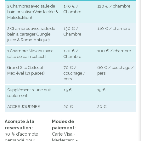
2 Chambres avec salle de
140 € /
120 € / chambre
bain privative (Voie lactée &
Chambre
Malédickfion)
2 Chambres avec salle de
130 € /
110 € / chambre
bain a partager (Jungle
Chambre
juice & Rome-Antique)
1 Chambre Nirvanu avec
120 € /
100 € / chambre
salle de bain collectif
Chambre
Grand Gite Collectif
70 € /
60 € / couchage /
Médiéval (13 places)
couchage /
pers
pers
Supplément si une nuit
15 €
15 €
seulement
ACCES JOURNEE
20 €
20 €
Acompte à la
Modes de
reservation :
paiement :
30 % d'acompte
Carte Visa -
demandé pour
Mastercard -