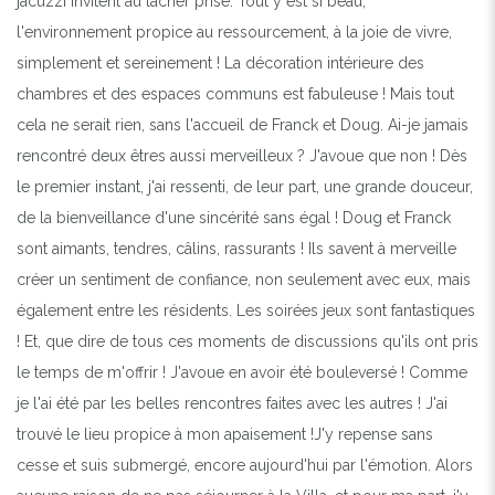
jacuzzi invitent au lâcher prise. Tout y est si beau,
l'environnement propice au ressourcement, à la joie de vivre,
simplement et sereinement ! La décoration intérieure des
chambres et des espaces communs est fabuleuse ! Mais tout
cela ne serait rien, sans l'accueil de Franck et Doug. Ai-je jamais
rencontré deux êtres aussi merveilleux ? J'avoue que non ! Dès
le premier instant, j'ai ressenti, de leur part, une grande douceur,
de la bienveillance d'une sincérité sans égal ! Doug et Franck
sont aimants, tendres, câlins, rassurants ! Ils savent à merveille
créer un sentiment de confiance, non seulement avec eux, mais
également entre les résidents. Les soirées jeux sont fantastiques
! Et, que dire de tous ces moments de discussions qu'ils ont pris
le temps de m'offrir ! J'avoue en avoir été bouleversé ! Comme
je l'ai été par les belles rencontres faites avec les autres ! J'ai
trouvé le lieu propice à mon apaisement !J'y repense sans
cesse et suis submergé, encore aujourd'hui par l'émotion. Alors