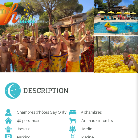
DESCRIPTION
Chambres d'hôtes Gay Only
5 chambres
40 pers. max
Animaux interdits
Jacuzzi
Jardin
Parking
Piscine