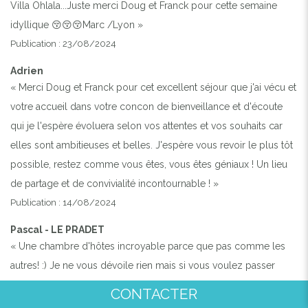
Villa Ohlala...Juste merci Doug et Franck pour cette semaine
idyllique 😚😚😚Marc /Lyon »
Publication : 23/08/2024
Adrien
« Merci Doug et Franck pour cet excellent séjour que j'ai vécu et
votre accueil dans votre concon de bienveillance et d'écoute
qui je l'espère évoluera selon vos attentes et vos souhaits car
elles sont ambitieuses et belles. J'espère vous revoir le plus tôt
possible, restez comme vous êtes, vous êtes géniaux ! Un lieu
de partage et de convivialité incontournable ! »
Publication : 14/08/2024
Pascal - LE PRADET
« Une chambre d'hôtes incroyable parce que pas comme les
autres! :) Je ne vous dévoile rien mais si vous voulez passer
d'excellentes vacances, vous amuser où au contraire rêvasser au
CONTACTER
bord de la piscine, c'est le.lieu idéal Les chambres sont