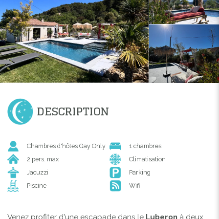
DESCRIPTION
Chambres d'hôtes Gay Only
1 chambres
2 pers. max
Climatisation
Jacuzzi
Parking
Piscine
Wifi
Venez profiter d'une escapade dans le
Luberon
à deux