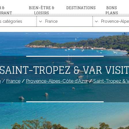
 &
BIEN-ÊTRE &
DESTINATIONS
BONS
URANT
LOISIRS
PLANS
SAINT-TROPEZ & VAR VISI
e
/
France
/
Provence-Alpes-Côte d'Azur
/
Saint-Tropez & V