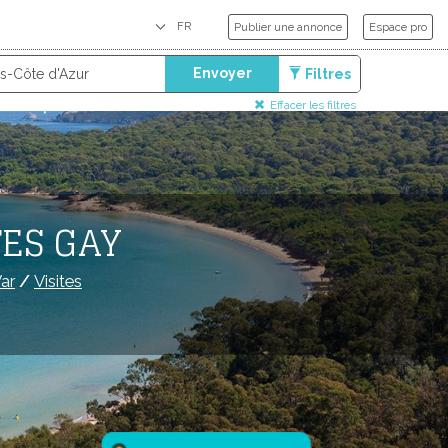
Publier une annonce
Espace pro
Envoyer
Filtres
Effacer les filtres
TES GAY
ar
/
Visites