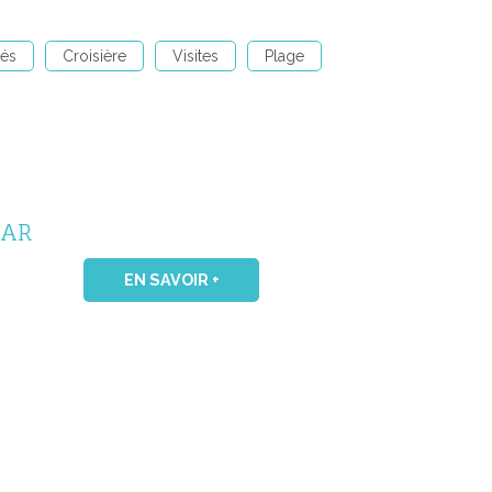
tés
Croisière
Visites
Plage
VAR
EN SAVOIR +