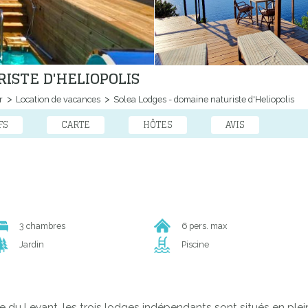
ISTE D'HELIOPOLIS
r
Location de vacances
Solea Lodges - domaine naturiste d'Heliopolis
FS
CARTE
HÔTES
AVIS
3 chambres
6 pers. max
Jardin
Piscine
'île du Levant, les trois lodges indépendants sont situés en plein