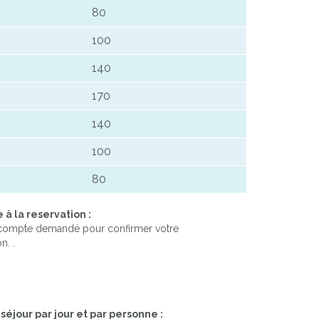
80
100
140
170
140
100
80
à la reservation :
compte demandé pour confirmer votre
n. .
séjour par jour et par personne :