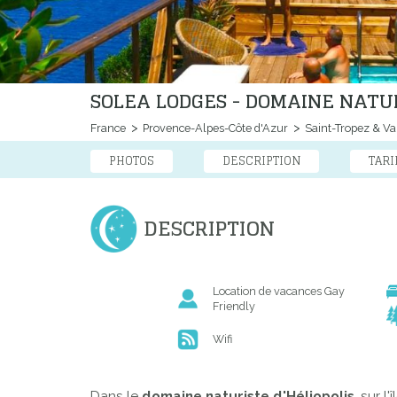
SOLEA LODGES - DOMAINE NATUR
France
Provence-Alpes-Côte d'Azur
Saint-Tropez & Va
PHOTOS
DESCRIPTION
TARI
DESCRIPTION
Location de vacances Gay
Friendly
Wifi
Dans le
domaine naturiste d'Héliopolis
, sur l