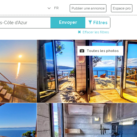
Publier une annonce
Espace pro
Envoyer
Filtres
Effacer les filtres
Toutes les photos