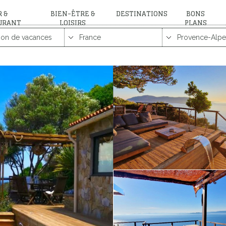
 &
BIEN-ÊTRE &
DESTINATIONS
BONS
URANT
LOISIRS
PLANS