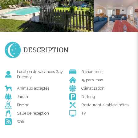
DESCRIPTION
Location de vacances Gay
6 chambres
Friendly
15 pers. max
Animaux acceptés
Climatisation
Jardin
Parking
Piscine
Restaurant / table d'hôtes
Salle de reception
TV
Wifi