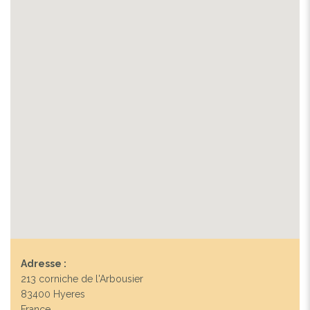
Adresse :
213 corniche de l'Arbousier
83400 Hyeres
France