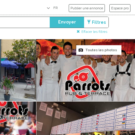
Publier une annonce
Espace pro
Envoyer
Filtres
Effacer les filtres
Toutes les photos