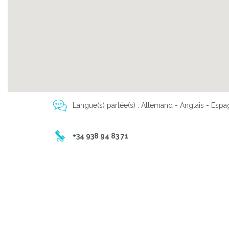
Langue(s) parlée(s) : Allemand - Anglais - Espag
+34 938 94 83 71
Previous