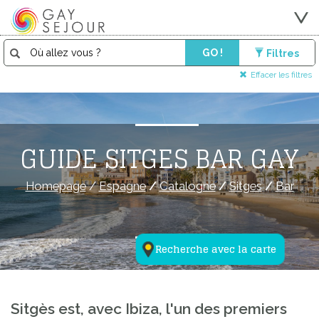
GO !
Filtres
Effacer les filtres
GUIDE SITGES BAR GAY
Homepage
/
Espagne
/
Catalogne
/
Sitges
/
Bar
Recherche avec la carte
Sitgès est, avec Ibiza, l'un des premiers