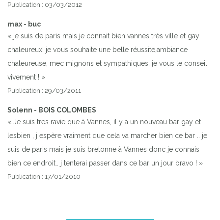
Publication : 03/03/2012
max - buc
« je suis de paris mais je connait bien vannes très ville et gay
chaleureux! je vous souhaite une belle réussite,ambiance
chaleureuse, mec mignons et sympathiques, je vous le conseil
vivement ! »
Publication : 29/03/2011
Previous
Next
Solenn - BOIS COLOMBES
« Je suis tres ravie que à Vannes, il y a un nouveau bar gay et
BAR GAY FRIENDLY A VANNES
lesbien , j espère vraiment que cela va marcher bien ce bar .. je
suis de paris mais je suis bretonne à Vannes donc je connais
bien ce endroit.. j tenterai passer dans ce bar un jour bravo ! »
Publication : 17/01/2010