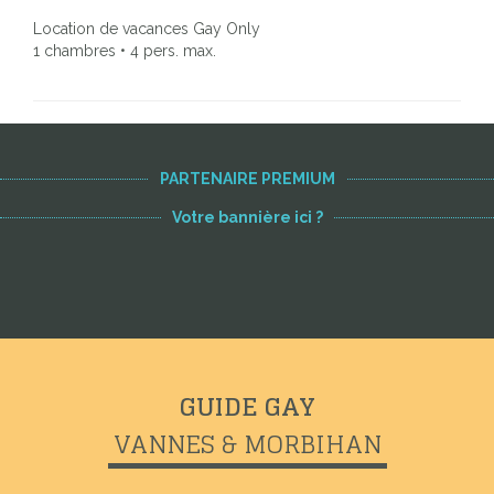
Location de vacances Gay Only
1 chambres • 4 pers. max.
PARTENAIRE PREMIUM
Votre bannière ici ?
GUIDE GAY
VANNES & MORBIHAN