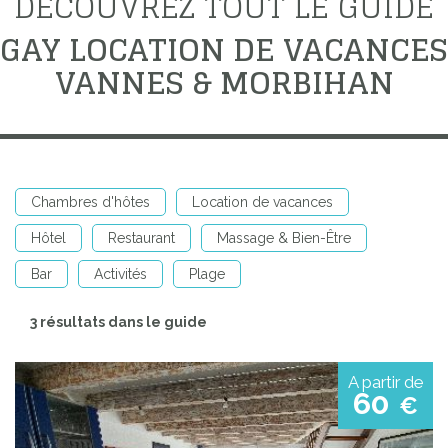
DÉCOUVREZ TOUT LE GUIDE
GAY LOCATION DE VACANCES
VANNES & MORBIHAN
Chambres d'hôtes
Location de vacances
Hôtel
Restaurant
Massage & Bien-Être
Bar
Activités
Plage
3 résultats dans le guide
A partir de
60
€