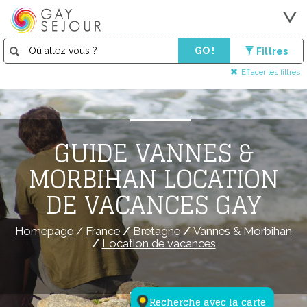
GO !
Filtres
Effacer les filtres
GUIDE VANNES &
MORBIHAN LOCATION
DE VACANCES GAY
Homepage
/
France
/
Bretagne
/
Vannes & Morbihan
/
Location de vacances
Recherche avec la carte