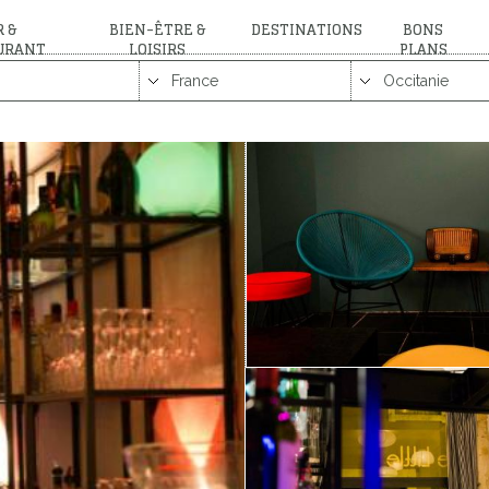
 &
BIEN-ÊTRE &
DESTINATIONS
BONS
URANT
LOISIRS
PLANS