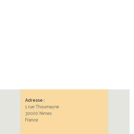
Adresse :
1 rue Thoumayne
30000 Nimes
France