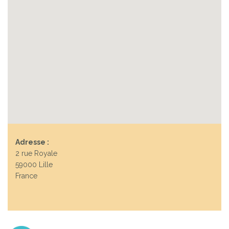
Adresse :
2 rue Royale
59000 Lille
France